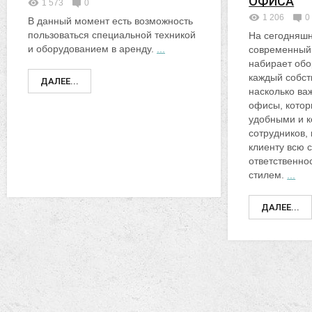
ОФИСА
1 573
0
1 206
0
В данный момент есть возможность
пользоваться специальной техникой
На сегодняшн
и оборудованием в аренду.
...
современный
набирает обо
каждый собст
ДАЛЕЕ...
насколько ва
офисы, котор
удобными и 
сотрудников, 
клиенту всю 
ответственно
стилем.
...
ДАЛЕЕ...