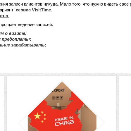
дения записи клиентов никуда. Мало того, что нужно видеть свое
ариант:
сервис VisitTime.
атно
.
упрощает ведение записей:
м о визите;
и предоплаты;
льше зарабатывать;