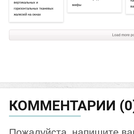
Ка
вертикальных и
мифы
ва
горизонтальных тканевых
жалюзей на окнах
Load more po
КОММЕНТАРИИ (0
Пожалуйста, напишите ва