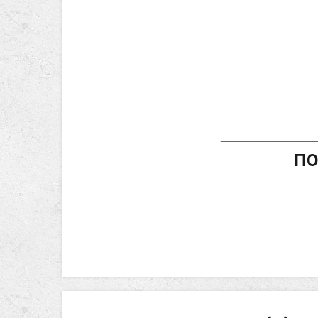
_________________
ПО