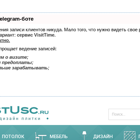
elegram-боте
дения записи клиентов никуда. Мало того, что нужно видеть свое
ариант:
сервис VisitTime.
атно
.
упрощает ведение записей:
м о визите;
и предоплаты;
льше зарабатывать;
ПОТОЛОК
МЕБЕЛЬ
ДИЗАЙН