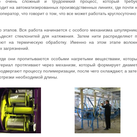
о очень сложный и трудоемкий процесс, который требу
одит на автоматизированных производственных линиях, где почти 
оператор, что говорит о том, что все может работать круглосуточно
о этапов. Вся работа начинается с особого механизма шпулярник
ьдесят стеклонитей для натяжения. Затем нити распределяют 
яют на термическую обработку. Именно на этом этапе волок
х загрязнений.
 где они пропитываются особыми нагретыми веществами, котор
териал протягивают через механизм, который формирует диаме
одвергают процессу полимеризации, после чего охлаждают, а зат
отрезки необходимой длины.