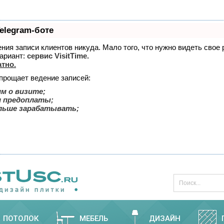
elegram-боте
дения записи клиентов никуда. Мало того, что нужно видеть свое
ариант:
сервис VisitTime.
атно
.
упрощает ведение записей:
м о визите;
и предоплаты;
льше зарабатывать;
ПОТОЛОК
МЕБЕЛЬ
ДИЗАЙН