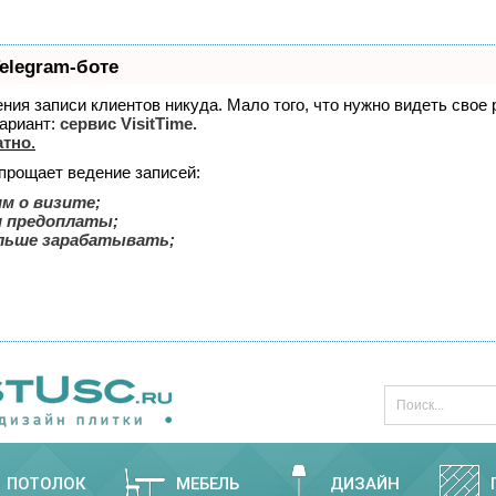
elegram-боте
дения записи клиентов никуда. Мало того, что нужно видеть свое
ариант:
сервис VisitTime.
атно
.
упрощает ведение записей:
м о визите;
и предоплаты;
льше зарабатывать;
ПОТОЛОК
МЕБЕЛЬ
ДИЗАЙН