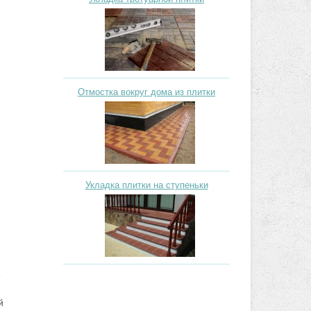
Отмостка вокруг дома из плитки
Укладка плитки на ступеньки
е
й